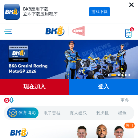
×
BK8应用下载
游戏下载
立即下载应用程序
现在加入
登入
更多
2026/27 英超赛季重磅回归！立即前往 BK8 Sports 投注，解锁专
体育博彩
电子竞技
真人娱乐
老虎机
捕鱼
热门