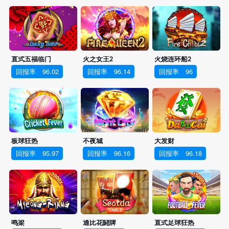
直式五福临门
火之女王2
火烧连环船2
回报率
96.02
回报率
96.14
回报率
96
板球狂热
不夜城
大发财
回报率
95.97
回报率
96.16
回报率
96.18
鸣梁
通比花鬪牌
直式足球狂热