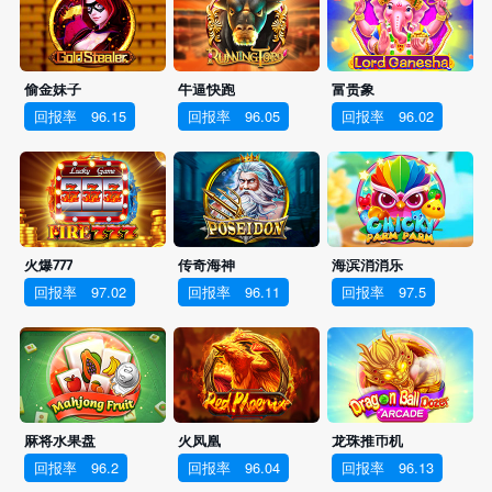
偷金妹子
牛逼快跑
富贵象
回报率
96.15
回报率
96.05
回报率
96.02
火爆777
传奇海神
海滨消消乐
回报率
97.02
回报率
96.11
回报率
97.5
麻将水果盘
火凤凰
龙珠推币机
回报率
96.2
回报率
96.04
回报率
96.13