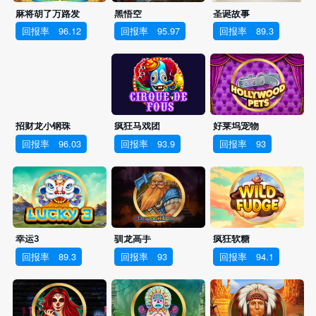
麻将胡了万路发
黑悟空
圣诞故事
回报率
96.12
回报率
95.97
回报率
89.3
招财龙小钢珠
疯狂马戏团
好莱坞宠物
回报率
96.03
回报率
93.9
回报率
93
幸运3
驯龙高手
疯狂软糖
回报率
89.3
回报率
93
回报率
94.1