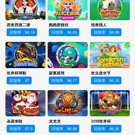
庶务西游二课
跑跑爱丽丝
怪兽猎人
回报率
96.19
回报率
96.05
回报率
96.08
世界杯球鞋
寂寞星球
欢乐泼水节
回报率
97
回报率
96.17
回报率
96.16
圣诞来啦
龙龙龙
2018世界杯
回报率
97.5
回报率
96.26
回报率
96.26