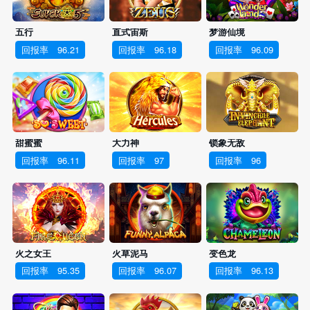
五行
直式宙斯
梦游仙境
回报率
96.21
回报率
96.18
回报率
96.09
甜蜜蜜
大力神
锁象无敌
回报率
96.11
回报率
97
回报率
96
火之女王
火草泥马
变色龙
回报率
95.35
回报率
96.07
回报率
96.13