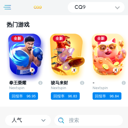
CQ9
热门游戏
全新
全新
全新
拳王榮耀
骏马来财
-
Nextspin
Nextspin
Nextspin
回报率
96.95
回报率
96.83
回报率
96.84
人气