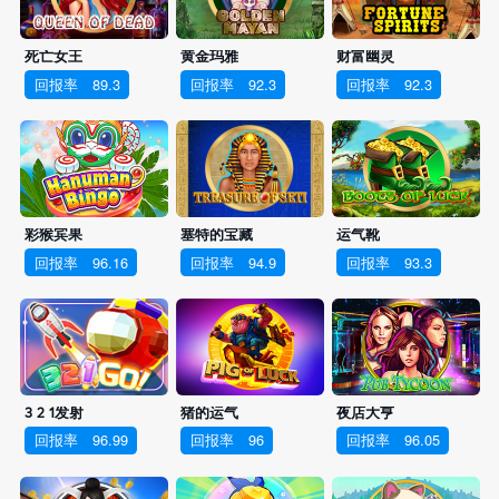
死亡女王
黄金玛雅
财富幽灵
回报率
89.3
回报率
92.3
回报率
92.3
彩猴宾果
塞特的宝藏
运气靴
回报率
96.16
回报率
94.9
回报率
93.3
3 2 1发射
猪的运气
夜店大亨
回报率
96.99
回报率
96
回报率
96.05