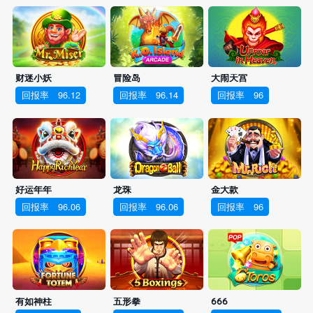
财迷小妖
冒险岛
大闹天宫
回报率
96.12
回报率
96.14
回报率
96
好运年年
龙珠
金大款
回报率
96.06
回报率
96.06
回报率
96
有如神柱
五形拳
666