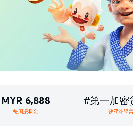
MYR 6,888
#第一加密
每周援救金
获亚洲经