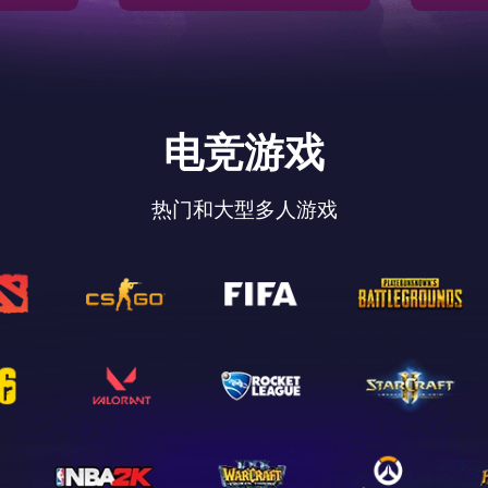
电竞游戏
热门和大型多人游戏