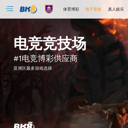
体育博彩
电子竞技
真人娱乐
电竞竞技场
#1电竞博彩供应商
亚洲区最多游戏选择