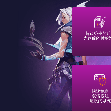
超迈绝伦的赔
光速般的付款
快速稳定
双倍投注
速度的系统