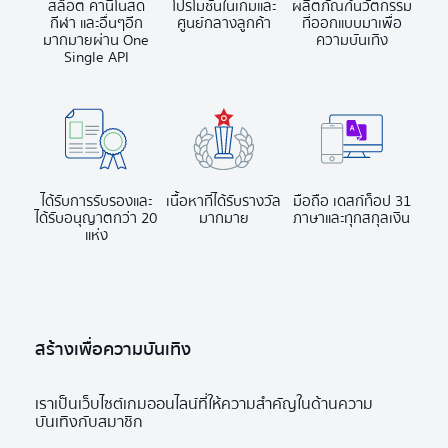
สล็อต คานิโนสด
โปรโมชั่นในเกมและ
ผลิตภัณฑ์นวัตกรรม
กีฬา และอื่นๆอีก
ศูนย์กลางลูกค้า
ที่ออกแบบมาเพื่อ
มากมายผ่าน One
ความบันเทิง
Single API
ได้รับการรับรองและ
เนื้อหาที่ได้รับรางวัล
มือถือ เดสก์ท็อป 31
ได้รับอนุญาตกว่า 20
มากมาย
ภาษาและทุกสกุลเงิน
แห่ง
สร้างเพื่อความบันเทิง
เราเป็นเว็บไซต์เกมออนไลน์ที่ให้ความสำคัญในด้านความ
บันเทิงกับสมาชิก