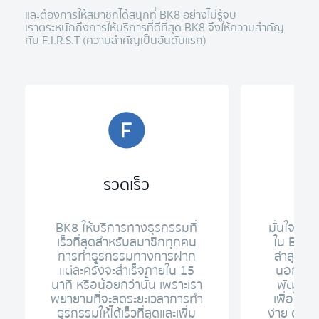
และต้องการให้สมาชิกได้สนุกที่ BK8 อย่างไม่รู้จบ
เราตระหนักถึงการให้บริการที่ดีที่สุด BK8 จึงให้ความสำคัญ
กับ F.I.R.S.T (ความสำคัญเป็นอันดับแรก)
รวดเร็ว
BK8 ให้บริการทางธุรกรรมที่
มั่นใจได้
เร็วที่สุดสำหรับสมาชิกทุกคน
ใน BK8 เ
การทำธุรกรรมทางการฝาก
ล่าสุดและ
แต่ละครั้งจะสำเร็จภายใน 15
นอกจากน
นาที หรือน้อยกว่านั้น เพราะเรา
พัฒนาเว
พยายามที่จะลดระยะเวลาการทำ
เพื่อให้
ธุรกรรมให้ได้เร็วที่สุดและเพิ่ม
ง่าย ด้วยน