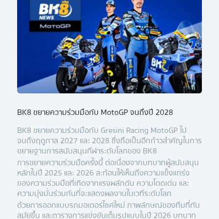
BK8 ขยายความร่วมมือกับ MotoGP จนถึงปี 2028
BK8 ขยายความร่วมมือกับ Gresini Racing MotoGP ไป
จนถึงฤดูกาล 2027 และ 2028 ซึ่งถือเป็นอีกก้าวสำคัญในการ
ขยายฐานการสนับสนุนกีฬาระดับโลกของ BK8
การขยายความร่วมมือครั้งนี้ ต่อเนื่องจากบทบาทผู้สนับสนุน
หลักในปี 2025 และ 2026 สะท้อนให้เห็นถึงความแข็งแกร่ง
ของความร่วมมือที่เกิดจากแรงผลักดัน ความโดดเด่น และ
ความมุ่งมั่นร่วมกันที่จะแสดงผลงานในเวทีระดับโลก
ด้วยการออกแบบรถมอเตอร์ไซค์ใหม่ ภาพลักษณ์ของทีมที่ทัน
สมัยขึ้น และตารางการแข่งขันเต็มรูปแบบในปี 2026 บทบาท