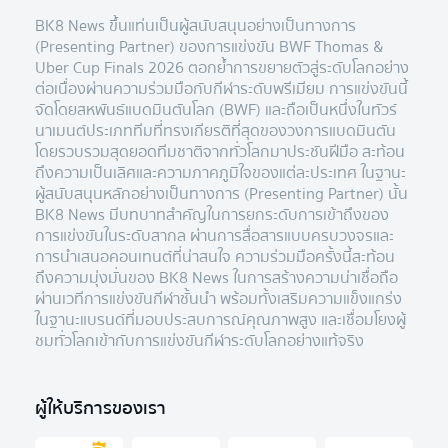
BK8 News ขึ้นแท่นเป็นผู้สนับสนุนอย่างเป็นทางการ
(Presenting Partner) ของการแข่งขัน BWF Thomas &
Uber Cup Finals 2026 ตอกย้ำการขยายตัวสู่ระดับโลกอย่าง
ต่อเนื่องผ่านความร่วมมือกับกีฬาระดับพรีเมียม การแข่งขันนี้
จัดโดยสหพันธ์แบดมินตันโลก (BWF) และถือเป็นหนึ่งในทัวร์
นาเมนต์ประเภททีมที่ทรงเกียรติที่สุดของวงการแบดมินตัน
โดยรวบรวมสุดยอดทีมชาติจากทั่วโลกมาประชันฝีมือ สะท้อน
ถึงความเป็นเลิศและความภาคภูมิใจของแต่ละประเทศ ในฐานะ
ผู้สนับสนุนหลักอย่างเป็นทางการ (Presenting Partner) นั้น
BK8 News มีบทบาทสำคัญในการยกระดับการเข้าถึงของ
การแข่งขันในระดับสากล ผ่านการสื่อสารแบบครบวงจรและ
การนำเสนอคอนเทนต์ที่น่าสนใจ ความร่วมมือครั้งนี้สะท้อน
ถึงความมุ่งมั่นของ BK8 News ในการสร้างความน่าเชื่อถือ
ผ่านเวทีการแข่งขันกีฬาชั้นนำ พร้อมทั้งเสริมความแข็งแกร่ง
ในฐานะแบรนด์ที่มอบประสบการณ์คุณภาพสูง และเชื่อมโยงผู้
ชมทั่วโลกเข้ากับการแข่งขันกีฬาระดับโลกอย่างแท้จริง
ผู้ให้บริการของเรา