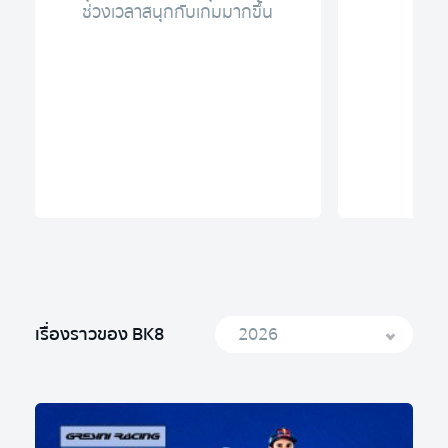
ช่วงเวลาสนุกกับเกมมากขึ้น
เรื่องราวของ BK8
2026