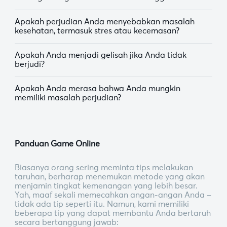
Apakah perjudian Anda menyebabkan masalah
kesehatan, termasuk stres atau kecemasan?
Apakah Anda menjadi gelisah jika Anda tidak
berjudi?
Apakah Anda merasa bahwa Anda mungkin
memiliki masalah perjudian?
Panduan Game Online
Biasanya orang sering meminta tips melakukan
taruhan, berharap menemukan metode yang akan
menjamin tingkat kemenangan yang lebih besar.
Yah, maaf sekali memecahkan angan-angan Anda –
tidak ada tip seperti itu. Namun, kami memiliki
beberapa tip yang dapat membantu Anda bertaruh
secara bertanggung jawab: