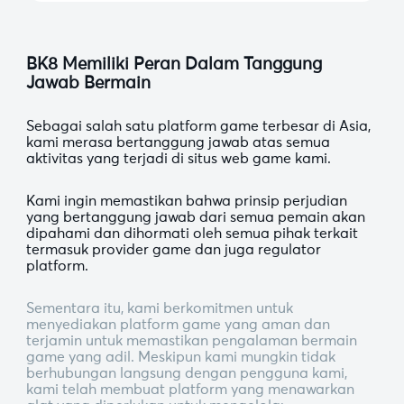
BK8 Memiliki Peran Dalam Tanggung
Jawab Bermain
Sebagai salah satu platform game terbesar di Asia,
kami merasa bertanggung jawab atas semua
aktivitas yang terjadi di situs web game kami.
Kami ingin memastikan bahwa prinsip perjudian
yang bertanggung jawab dari semua pemain akan
dipahami dan dihormati oleh semua pihak terkait
termasuk provider game dan juga regulator
platform.
Sementara itu, kami berkomitmen untuk
menyediakan platform game yang aman dan
terjamin untuk memastikan pengalaman bermain
game yang adil. Meskipun kami mungkin tidak
berhubungan langsung dengan pengguna kami,
kami telah membuat platform yang menawarkan