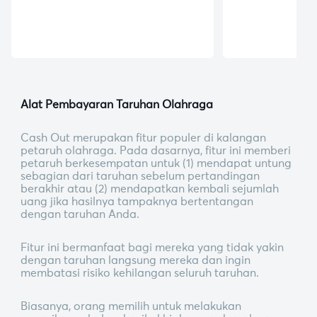
Alat Pembayaran Taruhan Olahraga
Cash Out merupakan fitur populer di kalangan
petaruh olahraga. Pada dasarnya, fitur ini memberi
petaruh berkesempatan untuk (1) mendapat untung
sebagian dari taruhan sebelum pertandingan
berakhir atau (2) mendapatkan kembali sejumlah
uang jika hasilnya tampaknya bertentangan
dengan taruhan Anda.
Fitur ini bermanfaat bagi mereka yang tidak yakin
dengan taruhan langsung mereka dan ingin
membatasi risiko kehilangan seluruh taruhan.
Biasanya, orang memilih untuk melakukan