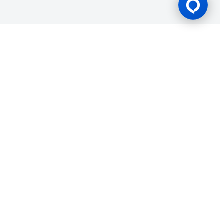
Lesen Permainan
BK8 dioperasikan oleh Mettlemind Tech Ltd., dengan nomor
registrasi: 15779, dan alamat terdaftar di Hamchako,
Mutsamudu, Pulau Otonom Anjouan, Uni Komoro. BK8
berlisensi dan teregulasi oleh Pemerintah Pulau Otonom
Anjouan, Uni Komoro dan beroperasi dengan Nomor Lisensi:
ALSI-202504032-FI2. BK8 telah lulus semua kepatuhan regulasi
dan secara hukum berwenang untuk menjalankan operasi
permainan untuk semua jenis peluang permainan dan taruhan.